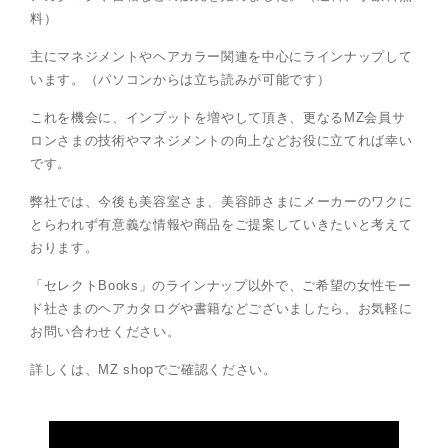
料）
主にマネジメントやヘアカラー関連を中心にラインナップして
います。（パソコンからは立ち読みが可能です）
これを機会に、インプットを増やして頂き、更なるMZ会員サ
ロンさまの技術やマネジメントの向上などお役に立てれば幸い
です。
弊社では、今後も美容室さま、美容師さまにメーカーのワクに
とらわれず有意義な情報や商品をご提案していきたいと考えて
おります。
「セレクトBooks」のラインナップ以外で、ご希望の女性モー
ド社さまのヘアカタログや書籍などございましたら、お気軽に
お問い合わせください。
詳しくは、MZ shopでご確認ください。